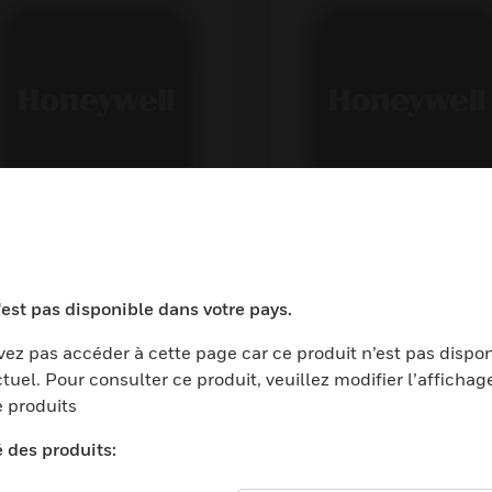
 Series Multi-
ANN-SEC Option C
ltage 4-
'est pas disponible dans votre pays.
sition DPDT Control
elay
ez pas accéder à cette page car ce produit n’est pas dispo
tuel. Pour consulter ce produit, veuillez modifier l’affichag
 produits
é des produits: