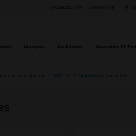
CANADA (FR)
CONTACTER
S
ation
Marques
Assistance
Nouvelles Et Év
etteurs et récepteurs
DACT-UD2 Digital Alarm Transmitter
es