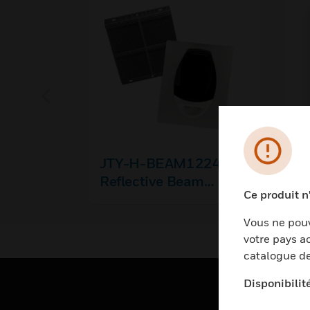
JTY-H-BEAM1224S
MR
Reflective Beam
Vo
Ce produit n
Smoke Detector
Po
R
Vous ne pouv
votre pays ac
catalogue de
Disponibilit