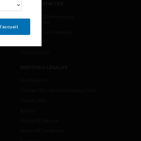
NOUS CONTACTER
Demandes D’informations
Commerciales
l’accueil
Accès Pour Les Employés
Inscription
Désinscription
MENTIONS LÉGALES
Certifications
Contrats De Licence Utilisateur Final
Source Libre
Brevets
Qualité Et Sécurité
Termes Et Conditions
Garanties