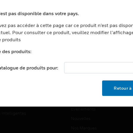
ports
Recherche De Partenaires
'est pas disponible dans votre pays.
ments Commerciaux
Formation
ez pas accéder à cette page car ce produit n’est pas dispo
centers
Assistance Technique
tuel. Pour consulter ce produit, veuillez modifier l’affichag
ation
Tutoriels De Sites Web
 produits
ernement Et Militaire
é des produits:
EMPLOIS
é
Emplois
ignement Supérieur
catalogue de produits pour:
Recherche D'emploi
llerie/Restauration
trie Et Fabrication
SOCIÉTÉ
Retour à 
ce Et Corrections
À Propos
e Au Détail
Événements
s Intelligentes
Nouvelles
Nos Marques