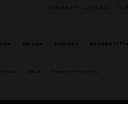
CANADA (FR)
CONTACTER
S
ation
Marques
Assistance
Nouvelles Et Év
ntification
Badges
Anneau porte-clés Prox1
TEURS
ASSISTANCE