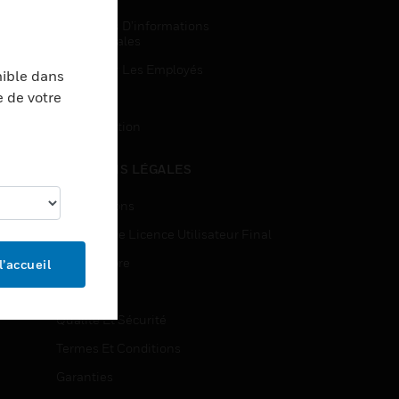
Demandes D’informations
Commerciales
Accès Pour Les Employés
nible dans
e de votre
Inscription
Désinscription
MENTIONS LÉGALES
Certifications
Contrats De Licence Utilisateur Final
Source Libre
l’accueil
Brevets
Qualité Et Sécurité
Termes Et Conditions
Garanties