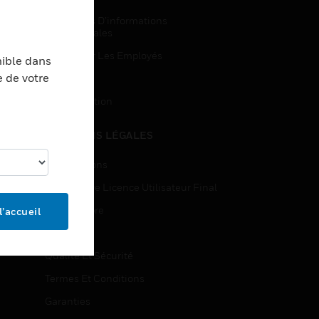
Demandes D’informations
Commerciales
Accès Pour Les Employés
nible dans
e de votre
Inscription
Désinscription
MENTIONS LÉGALES
Certifications
Contrats De Licence Utilisateur Final
Source Libre
l’accueil
Brevets
Qualité Et Sécurité
Termes Et Conditions
Garanties