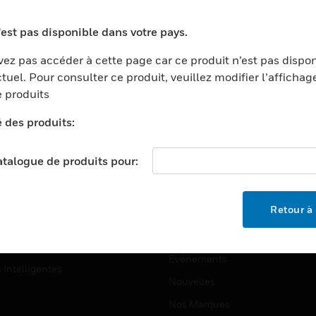
ports
Recherche De Partenaires
'est pas disponible dans votre pays.
ments Commerciaux
Formation
ez pas accéder à cette page car ce produit n’est pas dispo
centers
Assistance Technique
tuel. Pour consulter ce produit, veuillez modifier l’affichag
ation
Tutoriels De Sites Web
 produits
ernement Et Militaire
é des produits:
EMPLOIS
é
Emplois
ignement Supérieur
catalogue de produits pour:
Recherche D'emploi
llerie/Restauration
trie Et Fabrication
SOCIÉTÉ
Retour à 
ce Et Corrections
À Propos
e Au Détail
Événements
s Intelligentes
Nouvelles
Nos Marques