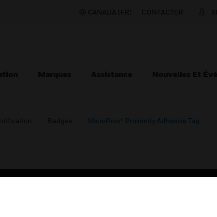
CANADA (FR)
CONTACTER
S
ation
Marques
Assistance
Nouvelles Et Év
ntification
Badges
MicroProx® Proximity Adhesive Tag
TEURS
ASSISTANCE