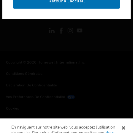
Retour à l’accueil
toggle view
SUIVEZ-NOUS
Copyright © 2026 Honeywell International Inc.
Conditions Générales
Déclaration De Confidentialité
Vos Préférences De Confidentialité
Cookies
Désabonnement Global
En naviguant sur notre site web, vous acceptez l'utilisation
de cookies. Pour plus d’informations, consultez nos
Avis