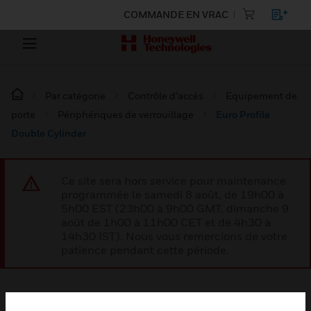
COMMANDE EN VRAC
Par catégorie
Contrôle d’accès
Equipement de
porte
Périphériques de verrouillage
Euro Profile
Double Cylinder
Ce site sera hors service pour maintenance
programmée le samedi 8 août, de 19h00 à
5h00 EST (23h00 à 9h00 GMT, dimanche 9
août de 1h00 à 11h00 CET et de 4h30 à
14h30 IST). Nous vous remercions de votre
patience pendant cette période.