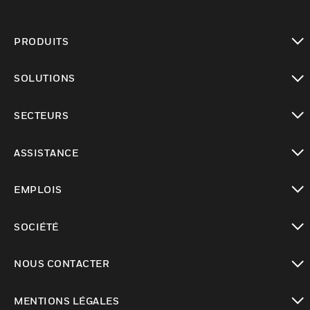
PRODUITS
toggle view
SOLUTIONS
toggle view
SECTEURS
toggle view
ASSISTANCE
toggle view
EMPLOIS
toggle view
SOCIÉTÉ
toggle view
NOUS CONTACTER
toggle view
MENTIONS LÉGALES