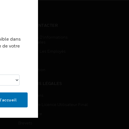
NOUS CONTACTER
Demandes D’informations
nible dans
Commerciales
e de votre
Accès Pour Les Employés
Inscription
Désinscription
MENTIONS LÉGALES
Certifications
l’accueil
Contrats De Licence Utilisateur Final
Source Libre
Brevets