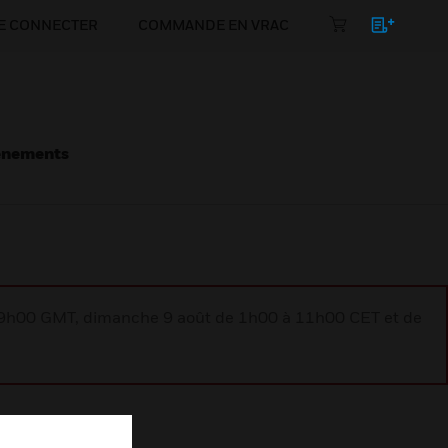
E CONNECTER
COMMANDE EN VRAC
énements
à 9h00 GMT, dimanche 9 août de 1h00 à 11h00 CET et de