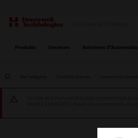
BUILDING AUTOMATION
Produits
Secteurs
Solutions D’Automatis
Par catégorie
Contrôle d’accès
Lecteurs et clavier
Ce site sera hors service pour maintenance p
4h30 à 14h30 IST). Nous vous remercions de vo