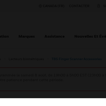
CANADA (FR)
CONTACTER
S
ation
Marques
Assistance
Nouvelles Et Év
s
Lecteurs biométriques
TBS Finger Scanner Accessories
rogrammée le samedi 8 août, de 19h00 à 5h00 EST (23h00 
tre patience pendant cette période.