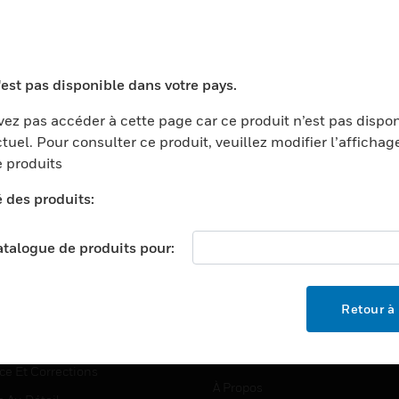
TEURS
ASSISTANCE
'est pas disponible dans votre pays.
ports
Recherche De Partenaires
ez pas accéder à cette page car ce produit n’est pas dispo
tuel. Pour consulter ce produit, veuillez modifier l’affichag
ments Commerciaux
Formation
 produits
centers
Assistance Technique
é des produits:
ation
Tutoriels De Sites Web
ernement Et Militaire
EMPLOIS
catalogue de produits pour:
é
Emplois
ignement Supérieur
Recherche D'emploi
Retour à 
llerie/Restauration
trie Et Fabrication
SOCIÉTÉ
ce Et Corrections
À Propos