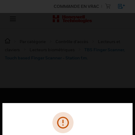
COMMANDE EN VRAC
Par catégorie
Contrôle d’accès
Lecteurs et
claviers
Lecteurs biométriques
TBS Finger Scanner,
Touch based Finger Scanner - Station f.m.
PRODUITS
toggle view
SOLUTIONS