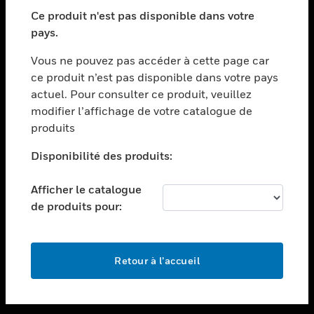
toggle view
SECTEURS
Ce produit n'est pas disponible dans votre
pays.
toggle view
ASSISTANCE
Vous ne pouvez pas accéder à cette page car
toggle view
ce produit n’est pas disponible dans votre pays
EMPLOIS
actuel. Pour consulter ce produit, veuillez
modifier l’affichage de votre catalogue de
toggle view
SOCIÉTÉ
produits
toggle view
Disponibilité des produits:
NOUS CONTACTER
Afficher le catalogue
toggle view
MENTIONS LÉGALES
de produits pour:
toggle view
SUIVEZ-NOUS
Retour à l’accueil