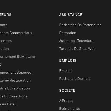
TEURS
ASSISTANCE
ports
Recherche De Partenaires
ments Commerciaux
Formation
centers
Assistance Technique
ation
Tutoriels De Sites Web
ernement Et Militaire
EMPLOIS
é
Emplois
ignement Supérieur
Recherche D'emploi
llerie/Restauration
trie Et Fabrication
SOCIÉTÉ
ce Et Corrections
À Propos
e Au Détail
Événements