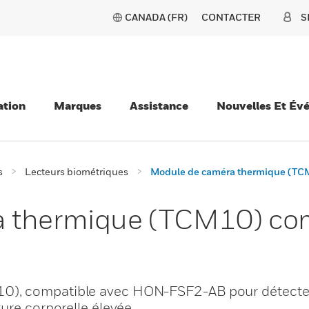
CANADA (FR)
CONTACTER
S
ation
Marques
Assistance
Nouvelles Et Év
s
Lecteurs biométriques
Module de caméra thermique (TC
 thermique (TCM10) com
0), compatible avec HON-FSF2-AB pour détecter
ure corporelle élevée.