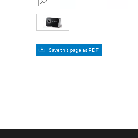
SEARCH
Save this page as PDF