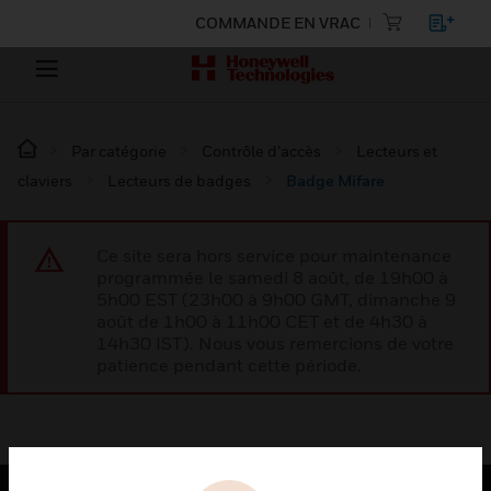
COMMANDE EN VRAC
Par catégorie
Contrôle d’accès
Lecteurs et
claviers
Lecteurs de badges
Badge Mifare
Ce site sera hors service pour maintenance
programmée le samedi 8 août, de 19h00 à
5h00 EST (23h00 à 9h00 GMT, dimanche 9
août de 1h00 à 11h00 CET et de 4h30 à
14h30 IST). Nous vous remercions de votre
patience pendant cette période.