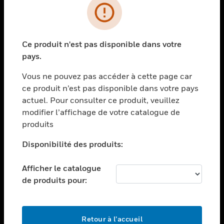
PRODUITS
toggle view
Ce produit n'est pas disponible dans votre
SOLUTIONS
pays.
toggle view
SECTEURS
Vous ne pouvez pas accéder à cette page car
ce produit n’est pas disponible dans votre pays
toggle view
actuel. Pour consulter ce produit, veuillez
ASSISTANCE
modifier l’affichage de votre catalogue de
toggle view
produits
EMPLOIS
Disponibilité des produits:
toggle view
SOCIÉTÉ
Afficher le catalogue
toggle view
de produits pour:
NOUS CONTACTER
toggle view
MENTIONS LÉGALES
Retour à l’accueil