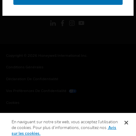
toggle view
SUIVEZ-NOUS
Copyright © 2026 Honeywell International Inc.
Conditions Générales
Déclaration De Confidentialité
Vos Préférences De Confidentialité
Cookies
Désabonnement Global
En naviguant sur notre site web, vous acceptez l'utilisation
de cookies. Pour plus d’informations, consultez nos
Avis
sur les cookies.