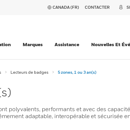
CANADA (FR)
CONTACTER
S
ation
Marques
Assistance
Nouvelles Et Év
s
Lecteurs de badges
5 zones, 1 ou 3 an(s)
(s)
nt polyvalents, performants et avec des capacit
mement adaptable, interopérable et sécurisée en