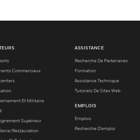
TEURS
ASSISTANCE
ports
Recherche De Partenaires
ments Commerciaux
Formation
centers
Assistance Technique
ation
Tutoriels De Sites Web
ernement Et Militaire
EMPLOIS
é
Emplois
ignement Supérieur
Recherche D'emploi
llerie/Restauration