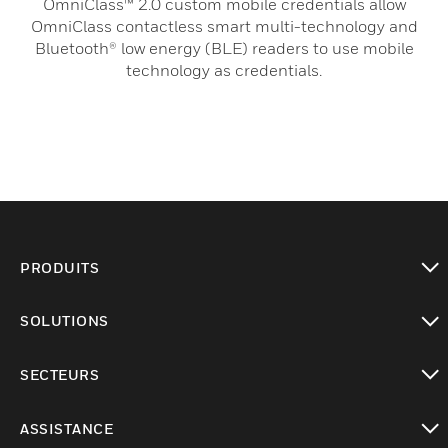
OmniClass™ 2.0 custom mobile credentials allow
OmniClass contactless smart multi-technology and
Bluetooth® low energy (BLE) readers to use mobile
technology as credentials.
PRODUITS
toggle view
SOLUTIONS
toggle view
SECTEURS
toggle view
ASSISTANCE