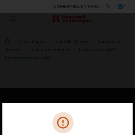
COMMANDE EN VRAC
Par catégorie
Contrôle d’accès
Lecteurs et
claviers
Lecteurs de badges
Lecteur, luminAXS,
horloge/données proX
PRODUITS
toggle view
SOLUTIONS