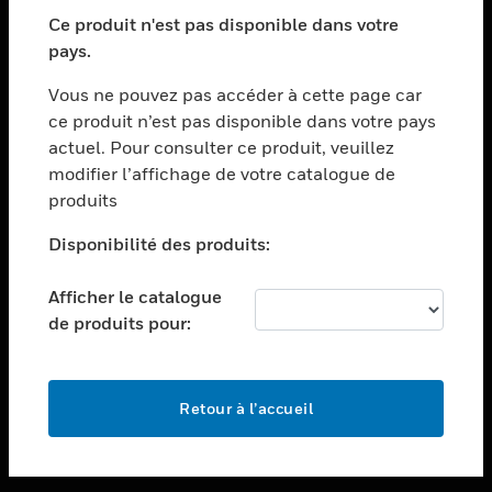
toggle view
SECTEURS
Ce produit n'est pas disponible dans votre
pays.
toggle view
ASSISTANCE
Vous ne pouvez pas accéder à cette page car
toggle view
ce produit n’est pas disponible dans votre pays
EMPLOIS
actuel. Pour consulter ce produit, veuillez
modifier l’affichage de votre catalogue de
toggle view
SOCIÉTÉ
produits
toggle view
Disponibilité des produits:
NOUS CONTACTER
Afficher le catalogue
toggle view
MENTIONS LÉGALES
de produits pour:
toggle view
SUIVEZ-NOUS
Retour à l’accueil