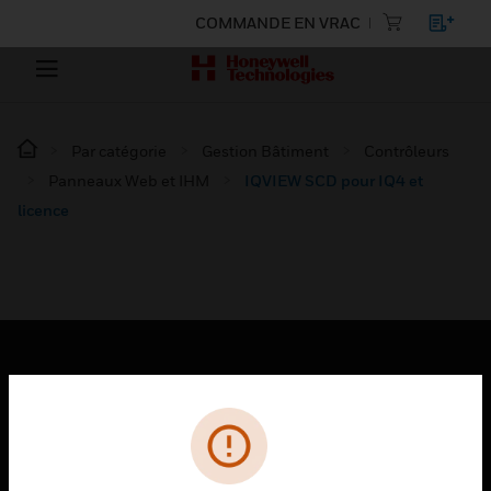
COMMANDE EN VRAC
Par catégorie
Gestion Bâtiment
Contrôleurs
Panneaux Web et IHM
IQVIEW SCD pour IQ4 et
licence
PRODUITS
toggle view
SOLUTIONS