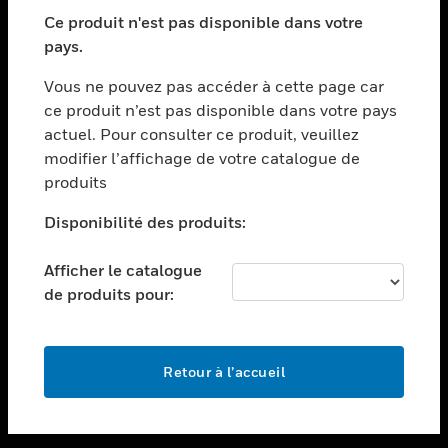
toggle view
SECTEURS
Ce produit n'est pas disponible dans votre
pays.
toggle view
ASSISTANCE
Vous ne pouvez pas accéder à cette page car
toggle view
ce produit n’est pas disponible dans votre pays
EMPLOIS
actuel. Pour consulter ce produit, veuillez
modifier l’affichage de votre catalogue de
toggle view
SOCIÉTÉ
produits
toggle view
Disponibilité des produits:
NOUS CONTACTER
Afficher le catalogue
toggle view
MENTIONS LÉGALES
de produits pour:
toggle view
SUIVEZ-NOUS
Retour à l’accueil