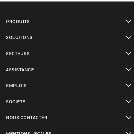
PRODUITS
toggle view
SOLUTIONS
toggle view
SECTEURS
toggle view
ASSISTANCE
toggle view
EMPLOIS
toggle view
SOCIÉTÉ
toggle view
NOUS CONTACTER
toggle view
MENTIONS LÉGALES