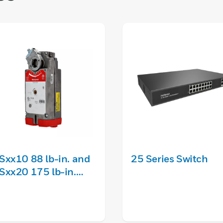
xx10 88 lb-in. and
25 Series Switch
xx20 175 lb-in.
ring Return Direct
upled Actuators