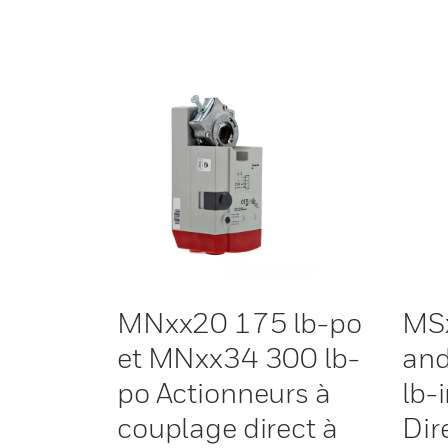
MNxx20 175 lb-po
MSx
et MNxx34 300 lb-
an
po Actionneurs à
lb-
couplage direct à
Dir