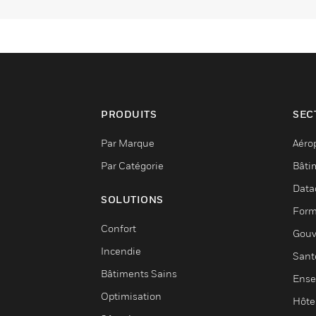
une commande de
modulation ou flottante pour
les vannes rotatives, vannes
linéaires avec liaison
appropriée et applications
d'amortisseur d'air.
PRODUITS
SEC
Par Marque
Aéro
Par Catégorie
Bâti
Data
SOLUTIONS
Form
Confort
Gouv
Incendie
Sant
Bâtiments Sains
Ense
Optimisation
Hôte