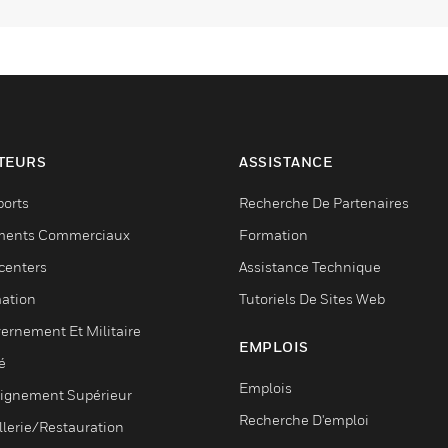
TEURS
ASSISTANCE
ports
Recherche De Partenaires
ments Commerciaux
Formation
centers
Assistance Technique
ation
Tutoriels De Sites Web
ernement Et Militaire
EMPLOIS
é
Emplois
ignement Supérieur
Recherche D'emploi
llerie/Restauration