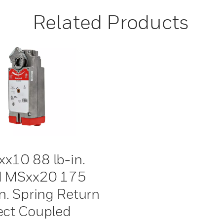
Related Products
x10 88 lb-in.
d MSxx20 175
in. Spring Return
ect Coupled