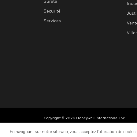
Sûreté
Indus
Sécurité
Justi
Services
Vent
Ville
Copyright © 2026 Honeywell International Inc.
En naviguant sur notre site web, vous acceptez l'utilisation de cooki