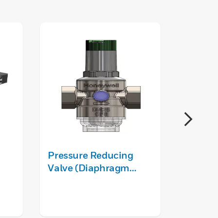
Pressure Reducing
Kit of 
Valve (Diaphragm
access 
type)