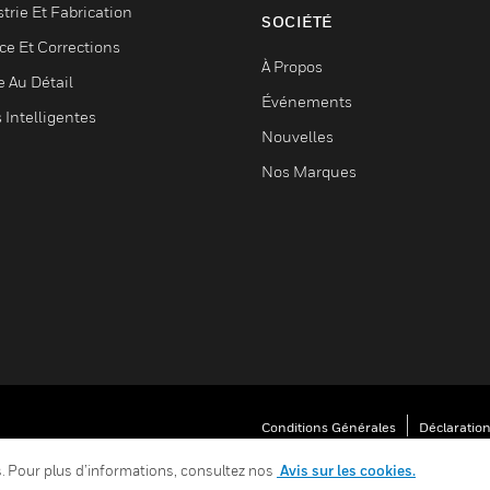
trie Et Fabrication
SOCIÉTÉ
ce Et Corrections
À Propos
e Au Détail
Événements
s Intelligentes
Nouvelles
Nos Marques
Conditions Générales
Déclaration
Vos Préférences De Confidentialité
es. Pour plus d’informations, consultez nos
Avis sur les cookies.