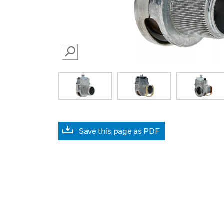
SEARCH
Save this page as PDF