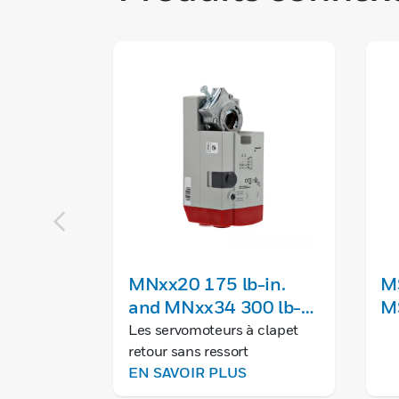
MNxx20 175 lb-in.
MS
and MNxx34 300 lb-
MS
in. Non-Spring Return
Sp
Les servomoteurs à clapet
retour sans ressort
Direct Coupled
Co
MNxx20/34 avec couple de
EN SAVOIR PLUS
Actuators
175 ou 300 lb-po fournissent