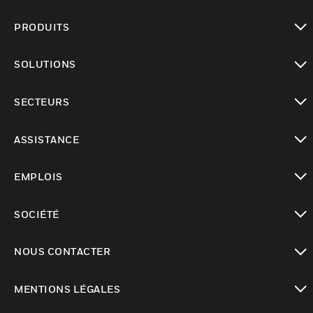
PRODUITS
toggle view
SOLUTIONS
toggle view
SECTEURS
toggle view
ASSISTANCE
toggle view
EMPLOIS
toggle view
SOCIÉTÉ
toggle view
NOUS CONTACTER
toggle view
MENTIONS LÉGALES