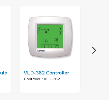
ule
VLD-362 Controller
Visual
BACne
Contrôleur VLD-362
Control