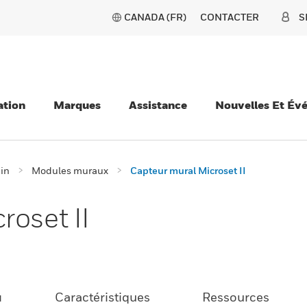
CANADA (FR)
CONTACTER
S
ation
Marques
Assistance
Nouvelles Et Év
ain
Modules muraux
Capteur mural Microset II
roset II
u
Caractéristiques
Ressources