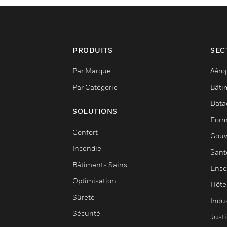
PRODUITS
SEC
Par Marque
Aéro
Par Catégorie
Bâti
Data
SOLUTIONS
Form
Confort
Gouv
Incendie
Sant
Bâtiments Sains
Ense
Optimisation
Hôte
Sûreté
Indus
Sécurité
Justi