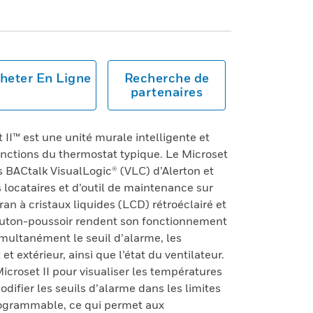
heter En Ligne
Recherche de
partenaires
 II™ est une unité murale intelligente et
onctions du thermostat typique. Le Microset
s BACtalk VisualLogic® (VLC) d’Alerton et
 locataires et d’outil de maintenance sur
ran à cristaux liquides (LCD) rétroéclairé et
uton-poussoir rendent son fonctionnement
simultanément le seuil d’alarme, les
t extérieur, ainsi que l’état du ventilateur.
icroset II pour visualiser les températures
difier les seuils d’alarme dans les limites
programmable, ce qui permet aux