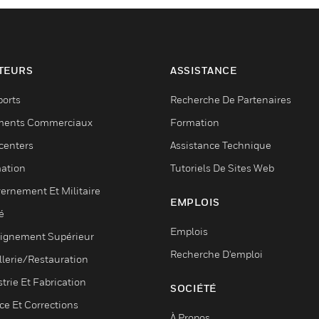
TEURS
ASSISTANCE
ports
Recherche De Partenaires
ments Commerciaux
Formation
centers
Assistance Technique
ation
Tutoriels De Sites Web
ernement Et Militaire
EMPLOIS
é
Emplois
ignement Supérieur
Recherche D'emploi
llerie/Restauration
trie Et Fabrication
SOCIÉTÉ
ce Et Corrections
À Propos