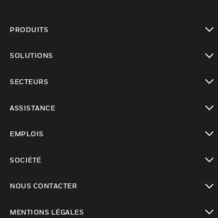
PRODUITS
toggle view
SOLUTIONS
toggle view
SECTEURS
toggle view
ASSISTANCE
toggle view
EMPLOIS
toggle view
SOCIÉTÉ
toggle view
NOUS CONTACTER
toggle view
MENTIONS LÉGALES