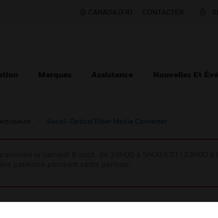
CANADA (FR)
CONTACTER
S
ation
Marques
Assistance
Nouvelles Et Év
ertisseurs
Serial- Optical Fiber Media Converter
rogrammée le samedi 8 août, de 19h00 à 5h00 EST (23h00 
tre patience pendant cette période.