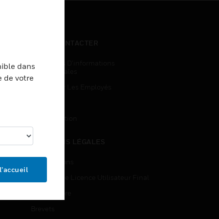
NOUS CONTACTER
Demandes D’informations
nible dans
Commerciales
e de votre
Accès Pour Les Employés
Inscription
Désinscription
MENTIONS LÉGALES
Certifications
l’accueil
Contrats De Licence Utilisateur Final
Source Libre
Brevets