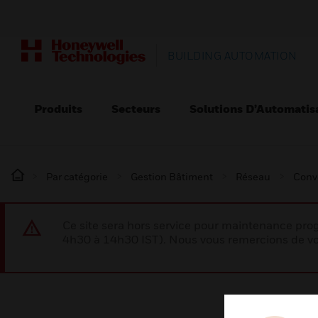
BUILDING AUTOMATION
Produits
Secteurs
Solutions D’Automatis
Par catégorie
Gestion Bâtiment
Réseau
Conv
Ce site sera hors service pour maintenance p
4h30 à 14h30 IST). Nous vous remercions de vo