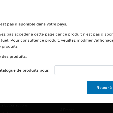
TEURS
ASSISTANCE
'est pas disponible dans votre pays.
ports
Recherche De Partenaires
ez pas accéder à cette page car ce produit n’est pas dispo
tuel. Pour consulter ce produit, veuillez modifier l’affichag
ments Commerciaux
Formation
 produits
centers
Assistance Technique
é des produits:
ation
Tutoriels De Sites Web
ernement Et Militaire
EMPLOIS
catalogue de produits pour:
é
Emplois
ignement Supérieur
Recherche D'emploi
Retour à 
llerie/Restauration
trie Et Fabrication
SOCIÉTÉ
ce Et Corrections
À Propos