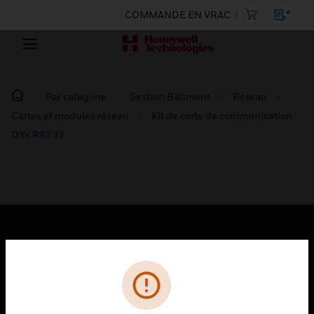
COMMANDE EN VRAC
Par catégorie
Gestion Bâtiment
Réseau
Cartes et modules réseau
Kit de carte de communication
DXc RS232
PRODUITS
toggle view
SOLUTIONS