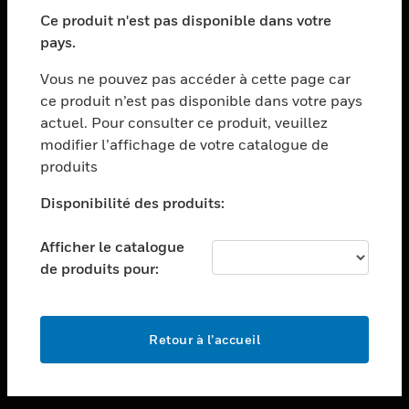
toggle view
SECTEURS
Ce produit n'est pas disponible dans votre
pays.
toggle view
ASSISTANCE
Vous ne pouvez pas accéder à cette page car
toggle view
ce produit n’est pas disponible dans votre pays
EMPLOIS
actuel. Pour consulter ce produit, veuillez
modifier l’affichage de votre catalogue de
toggle view
SOCIÉTÉ
produits
toggle view
Disponibilité des produits:
NOUS CONTACTER
Afficher le catalogue
toggle view
MENTIONS LÉGALES
de produits pour:
toggle view
SUIVEZ-NOUS
Retour à l’accueil