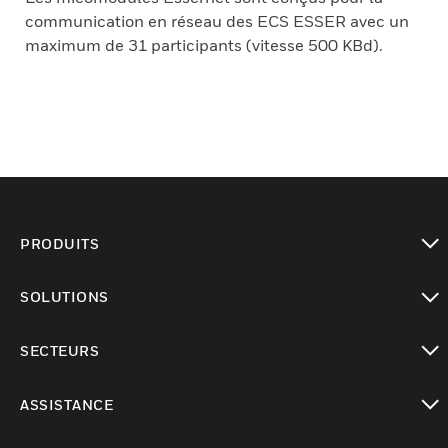
communication en réseau des ECS ESSER avec un
maximum de 31 participants (vitesse 500 KBd).
PRODUITS
toggle view
SOLUTIONS
toggle view
SECTEURS
toggle view
ASSISTANCE
toggle view