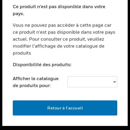
toggle view
SECTEURS
Ce produit n'est pas disponible dans votre
pays.
toggle view
ASSISTANCE
Vous ne pouvez pas accéder à cette page car
toggle view
ce produit n’est pas disponible dans votre pays
EMPLOIS
actuel. Pour consulter ce produit, veuillez
modifier l’affichage de votre catalogue de
toggle view
SOCIÉTÉ
produits
toggle view
Disponibilité des produits:
NOUS CONTACTER
Afficher le catalogue
toggle view
MENTIONS LÉGALES
de produits pour:
toggle view
SUIVEZ-NOUS
Retour à l’accueil