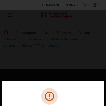
COMMANDE EN VRAC
Par catégorie
Gestion Bâtiment
Réseau
Cartes et modules réseau
Module de protection
surtensions liaison TTY (sans base)
PRODUITS
toggle view
SOLUTIONS