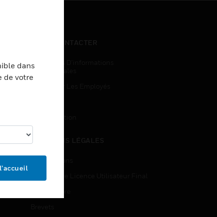
NOUS CONTACTER
Demandes D’informations
nible dans
Commerciales
e de votre
Accès Pour Les Employés
Inscription
Désinscription
MENTIONS LÉGALES
Certifications
l’accueil
Contrats De Licence Utilisateur Final
Source Libre
Brevets