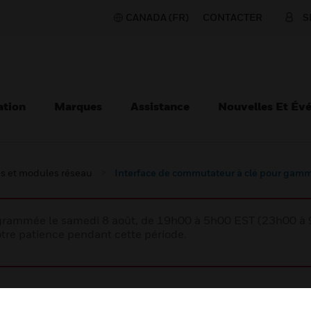
CANADA (FR)
CONTACTER
S
ation
Marques
Assistance
Nouvelles Et Év
s et modules réseau
Interface de commutateur à clé pour gam
rogrammée le samedi 8 août, de 19h00 à 5h00 EST (23h00 
tre patience pendant cette période.