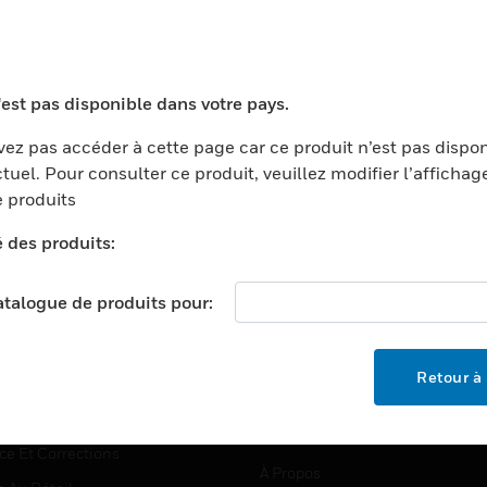
TEURS
ASSISTANCE
'est pas disponible dans votre pays.
ports
Recherche De Partenaires
ez pas accéder à cette page car ce produit n’est pas dispo
tuel. Pour consulter ce produit, veuillez modifier l’affichag
ments Commerciaux
Formation
 produits
centers
Assistance Technique
é des produits:
ation
Tutoriels De Sites Web
ernement Et Militaire
EMPLOIS
catalogue de produits pour:
é
Emplois
ignement Supérieur
Recherche D'emploi
Retour à 
llerie/Restauration
trie Et Fabrication
SOCIÉTÉ
ce Et Corrections
À Propos