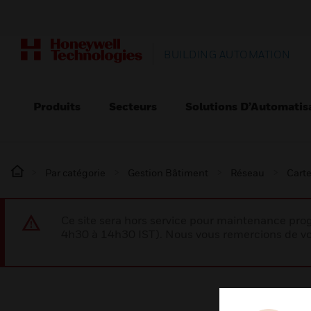
BUILDING AUTOMATION
Produits
Secteurs
Solutions D’Automatis
Par catégorie
Gestion Bâtiment
Réseau
Carte
Ce site sera hors service pour maintenance p
4h30 à 14h30 IST). Nous vous remercions de vo