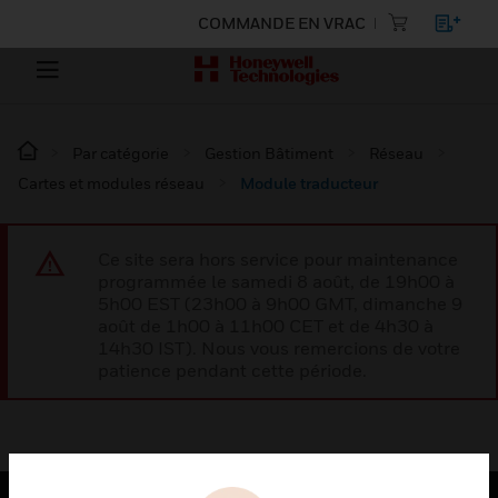
COMMANDE EN VRAC
Par catégorie
Gestion Bâtiment
Réseau
Cartes et modules réseau
Module traducteur
Ce site sera hors service pour maintenance
programmée le samedi 8 août, de 19h00 à
5h00 EST (23h00 à 9h00 GMT, dimanche 9
août de 1h00 à 11h00 CET et de 4h30 à
14h30 IST). Nous vous remercions de votre
patience pendant cette période.