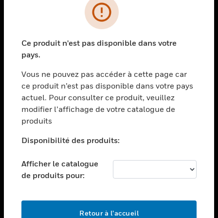
PRODUITS
toggle view
Ce produit n'est pas disponible dans votre
SOLUTIONS
pays.
toggle view
SECTEURS
Vous ne pouvez pas accéder à cette page car
ce produit n’est pas disponible dans votre pays
toggle view
actuel. Pour consulter ce produit, veuillez
ASSISTANCE
modifier l’affichage de votre catalogue de
toggle view
produits
EMPLOIS
Disponibilité des produits:
toggle view
SOCIÉTÉ
Afficher le catalogue
toggle view
de produits pour:
NOUS CONTACTER
toggle view
MENTIONS LÉGALES
Retour à l’accueil