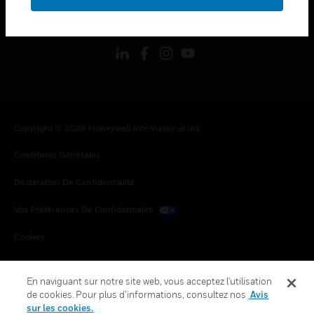
toggle view
SUIVEZ-NOUS
Copyright © 2026 Honeywell International Inc.
Conditions Générales
Déclaration De Confidentialité
Vos Préférences De Confidentialité
Cookies
Désabonnement Global
En naviguant sur notre site web, vous acceptez l'utilisation
de cookies. Pour plus d’informations, consultez nos
Avis
sur les cookies.