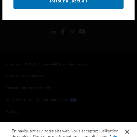
Retour à l’accueil
toggle view
SUIVEZ-NOUS
Copyright © 2026 Honeywell International Inc.
Conditions Générales
Déclaration De Confidentialité
Vos Préférences De Confidentialité
Cookies
Désabonnement Global
En naviguant sur notre site web, vous acceptez l'utilisation
de cookies. Pour plus d’informations, consultez nos
Avis