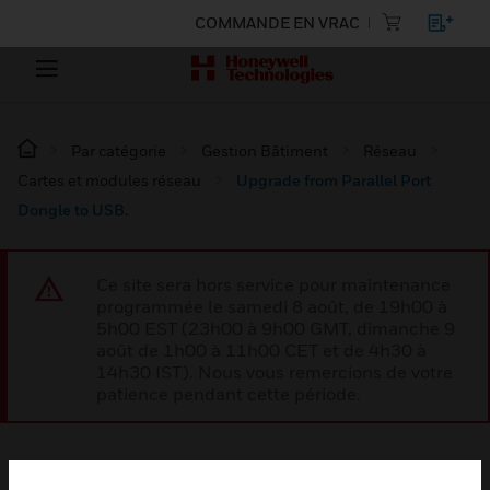
COMMANDE EN VRAC
Par catégorie
Gestion Bâtiment
Réseau
Cartes et modules réseau
Upgrade from Parallel Port
Dongle to USB.
Ce site sera hors service pour maintenance
programmée le samedi 8 août, de 19h00 à
5h00 EST (23h00 à 9h00 GMT, dimanche 9
août de 1h00 à 11h00 CET et de 4h30 à
14h30 IST). Nous vous remercions de votre
patience pendant cette période.