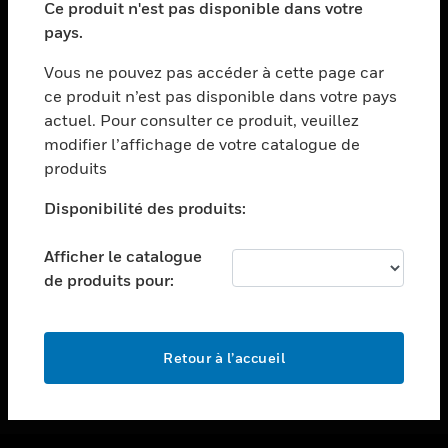
Ce produit n'est pas disponible dans votre
toggle view
pays.
ASSISTANCE
Vous ne pouvez pas accéder à cette page car
toggle view
ce produit n’est pas disponible dans votre pays
EMPLOIS
actuel. Pour consulter ce produit, veuillez
toggle view
modifier l’affichage de votre catalogue de
SOCIÉTÉ
produits
toggle view
NOUS CONTACTER
Disponibilité des produits:
toggle view
Afficher le catalogue
MENTIONS LÉGALES
de produits pour:
toggle view
SUIVEZ-NOUS
Retour à l’accueil