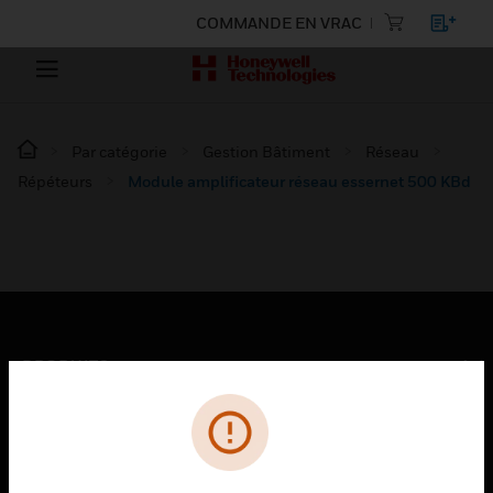
COMMANDE EN VRAC
Par catégorie
Gestion Bâtiment
Réseau
Répéteurs
Module amplificateur réseau essernet 500 KBd
PRODUITS
toggle view
SOLUTIONS
toggle view
SECTEURS