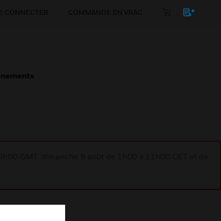
E CONNECTER
COMMANDE EN VRAC
énements
à 9h00 GMT, dimanche 9 août de 1h00 à 11h00 CET et de