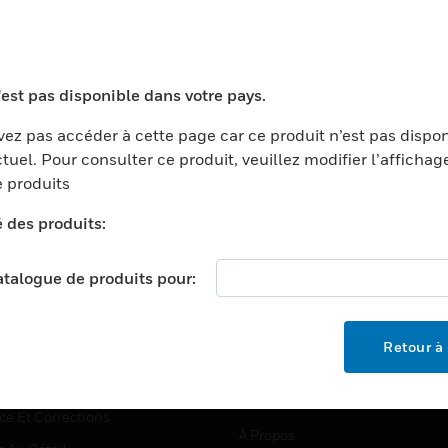
TEURS
ASSISTANCE
'est pas disponible dans votre pays.
ports
Recherche De Partenaires
ez pas accéder à cette page car ce produit n’est pas dispo
tuel. Pour consulter ce produit, veuillez modifier l’affichag
ments Commerciaux
Formation
 produits
centers
Assistance Technique
é des produits:
ation
Tutoriels De Sites Web
ernement Et Militaire
EMPLOIS
catalogue de produits pour:
é
Emplois
ignement Supérieur
Recherche D'emploi
Retour à 
llerie/Restauration
trie Et Fabrication
SOCIÉTÉ
ce Et Corrections
À Propos