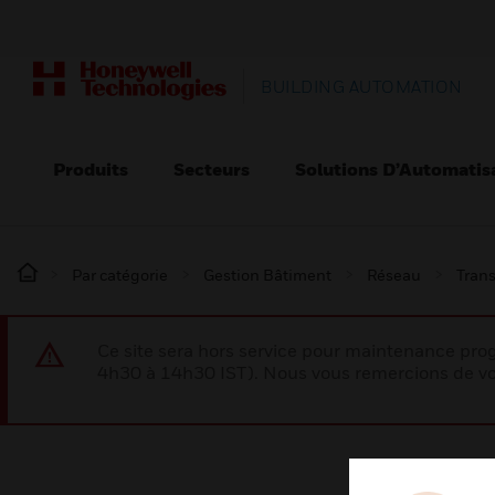
BUILDING AUTOMATION
Produits
Secteurs
Solutions D’Automatis
Par catégorie
Gestion Bâtiment
Réseau
Tran
Ce site sera hors service pour maintenance p
4h30 à 14h30 IST). Nous vous remercions de vo