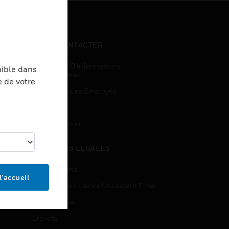
NOUS CONTACTER
Demandes D’informations
nible dans
Commerciales
e de votre
Accès Pour Les Employés
Inscription
Désinscription
MENTIONS LÉGALES
Certifications
l’accueil
Contrats De Licence Utilisateur Final
Source Libre
Brevets