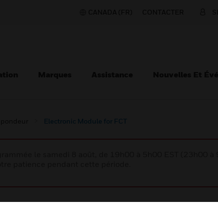
CANADA (FR)
CONTACTER
S
ation
Marques
Assistance
Nouvelles Et Év
spondeur
Electronic Module for FCT
rogrammée le samedi 8 août, de 19h00 à 5h00 EST (23h00 
tre patience pendant cette période.