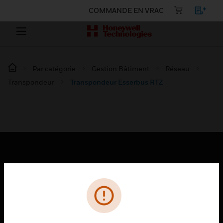
COMMANDE EN VRAC
Par catégorie
Gestion Bâtiment
Réseau
Transpondeur
Transpondeur Esserbus RTZ
PRODUITS
toggle view
SOLUTIONS
toggle view
SECTEURS