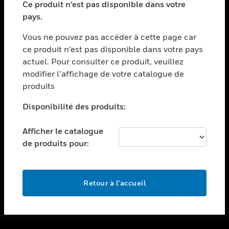
Ce produit n'est pas disponible dans votre
toggle view
pays.
ASSISTANCE
Vous ne pouvez pas accéder à cette page car
toggle view
ce produit n’est pas disponible dans votre pays
EMPLOIS
actuel. Pour consulter ce produit, veuillez
toggle view
modifier l’affichage de votre catalogue de
SOCIÉTÉ
produits
toggle view
NOUS CONTACTER
Disponibilité des produits:
toggle view
Afficher le catalogue
MENTIONS LÉGALES
de produits pour:
toggle view
SUIVEZ-NOUS
Retour à l’accueil