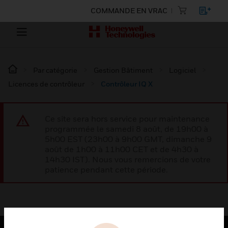
COMMANDE EN VRAC
Par catégorie
Gestion Bâtiment
Logiciel
Licences de contrôleur
Contrôleur IQ X
Ce site sera hors service pour maintenance
programmée le samedi 8 août, de 19h00 à
5h00 EST (23h00 à 9h00 GMT, dimanche 9
août de 1h00 à 11h00 CET et de 4h30 à
14h30 IST). Nous vous remercions de votre
patience pendant cette période.