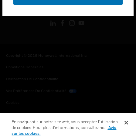
toggle view
SUIVEZ-NOUS
Copyright © 2026 Honeywell International Inc.
Conditions Générales
Déclaration De Confidentialité
Vos Préférences De Confidentialité
Cookies
Désabonnement Global
En naviguant sur notre site web, vous acceptez l'utilisation
de cookies. Pour plus d’informations, consultez nos
Avis
sur les cookies.