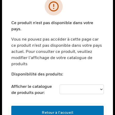
PRODUITS
toggle view
Ce produit n'est pas disponible dans votre
SOLUTIONS
pays.
toggle view
SECTEURS
Vous ne pouvez pas accéder à cette page car
ce produit n’est pas disponible dans votre pays
toggle view
actuel. Pour consulter ce produit, veuillez
ASSISTANCE
modifier l’affichage de votre catalogue de
toggle view
produits
EMPLOIS
Disponibilité des produits:
toggle view
SOCIÉTÉ
Afficher le catalogue
toggle view
de produits pour:
NOUS CONTACTER
toggle view
MENTIONS LÉGALES
Retour à l’accueil