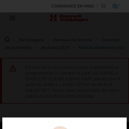
COMMANDE EN VRAC
Par catégorie
Panneau de contrôle
Contrôles
des bâtiments
Modules d’E/S
Module d’extension IQX
Ce site sera hors service pour maintenance
programmée le samedi 8 août, de 19h00 à
5h00 EST (23h00 à 9h00 GMT, dimanche 9
août de 1h00 à 11h00 CET et de 4h30 à
14h30 IST). Nous vous remercions de votre
patience pendant cette période.