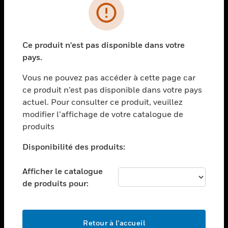
PRODUITS
toggle view
Ce produit n'est pas disponible dans votre
SOLUTIONS
pays.
toggle view
SECTEURS
Vous ne pouvez pas accéder à cette page car
ce produit n’est pas disponible dans votre pays
toggle view
actuel. Pour consulter ce produit, veuillez
ASSISTANCE
modifier l’affichage de votre catalogue de
toggle view
produits
EMPLOIS
Disponibilité des produits:
toggle view
SOCIÉTÉ
Afficher le catalogue
toggle view
de produits pour:
NOUS CONTACTER
toggle view
MENTIONS LÉGALES
Retour à l’accueil