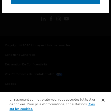
toggle view
SUIVEZ-NOUS
Copyright © 2026 Honeywell International Inc.
Conditions Générales
Déclaration De Confidentialité
Vos Préférences De Confidentialité
Cookies
Désabonnement Global
En naviguant sur notre site web, vous acceptez l'utilisation
de cookies. Pour plus d’informations, consultez nos
Avis
sur les cookies.