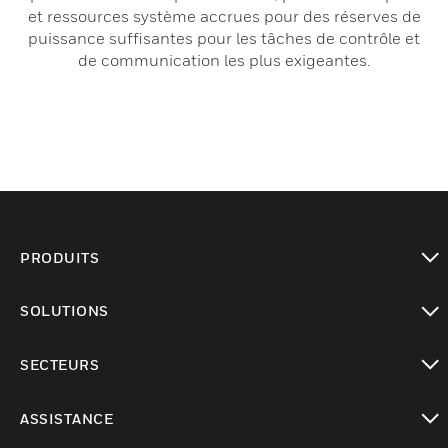
et ressources système accrues pour des réserves de
puissance suffisantes pour les tâches de contrôle et
de communication les plus exigeantes.
PRODUITS
toggle view
SOLUTIONS
toggle view
SECTEURS
toggle view
ASSISTANCE