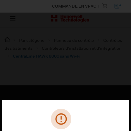
COMMANDE EN VRAC
Par catégorie
Panneau de contrôle
Contrôles
des bâtiments
Contrôleurs d’installation et d’intégration
CentraLine HAWK 8000 sans Wi-Fi
PRODUITS
toggle view
SOLUTIONS