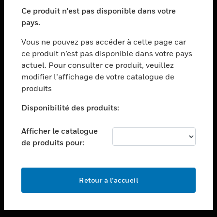
toggle view
SECTEURS
Ce produit n'est pas disponible dans votre
pays.
toggle view
ASSISTANCE
Vous ne pouvez pas accéder à cette page car
toggle view
ce produit n’est pas disponible dans votre pays
EMPLOIS
actuel. Pour consulter ce produit, veuillez
modifier l’affichage de votre catalogue de
toggle view
SOCIÉTÉ
produits
toggle view
Disponibilité des produits:
NOUS CONTACTER
Afficher le catalogue
toggle view
MENTIONS LÉGALES
de produits pour:
toggle view
SUIVEZ-NOUS
Retour à l’accueil