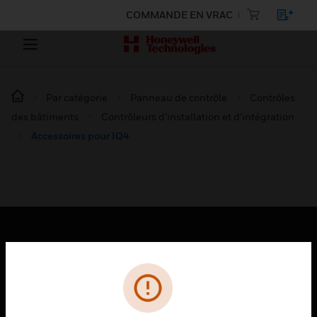
COMMANDE EN VRAC
Par catégorie
Panneau de contrôle
Contrôles
des bâtiments
Contrôleurs d’installation et d’intégration
Accessoires pour IQ4
PRODUITS
toggle view
SOLUTIONS