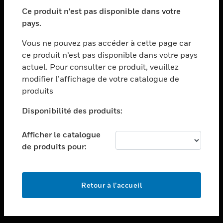
toggle view
SECTEURS
Ce produit n'est pas disponible dans votre
pays.
toggle view
ASSISTANCE
Vous ne pouvez pas accéder à cette page car
toggle view
ce produit n’est pas disponible dans votre pays
EMPLOIS
actuel. Pour consulter ce produit, veuillez
modifier l’affichage de votre catalogue de
toggle view
SOCIÉTÉ
produits
toggle view
Disponibilité des produits:
NOUS CONTACTER
Afficher le catalogue
toggle view
MENTIONS LÉGALES
de produits pour:
toggle view
SUIVEZ-NOUS
Retour à l’accueil