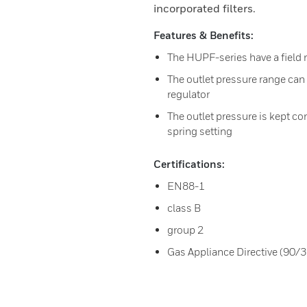
incorporated filters.
Features & Benefits:
The HUPF-series have a field r
The outlet pressure range can
regulator
The outlet pressure is kept co
spring setting
Certifications:
EN88-1
class B
group 2
Gas Appliance Directive (90