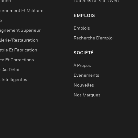
ation
Tutoriels De Sites Web
ernement Et Militaire
EMPLOIS
é
Emplois
ignement Supérieur
Recherche D'emploi
llerie/Restauration
trie Et Fabrication
SOCIÉTÉ
ce Et Corrections
À Propos
e Au Détail
Événements
s Intelligentes
Nouvelles
Nos Marques