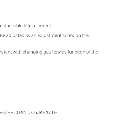
eplaceable filter element
 be adjusted by an adjustment screw on the
nstant with changing gas flow as function of the
/396/EEC) PIN: 0063AR4719