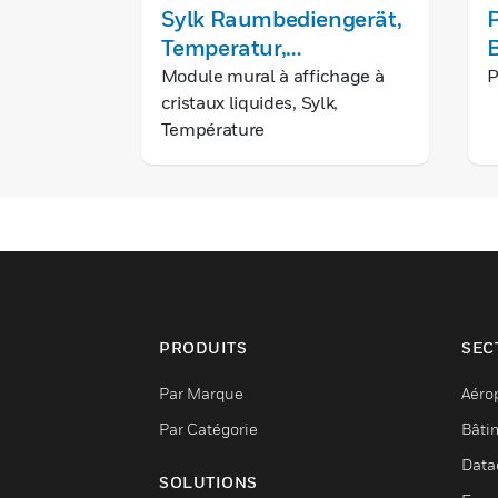
Sylk Raumbediengerät,
Temperatur,
Sollwerteinstellung,
Module mural à affichage à
P
cristaux liquides, Sylk,
Zwangssteuerung,
Température
Einstellung der
Ventilatorgeschwindigkeit
mit Display
PRODUITS
SEC
Par Marque
Aéro
Par Catégorie
Bâti
Data
SOLUTIONS