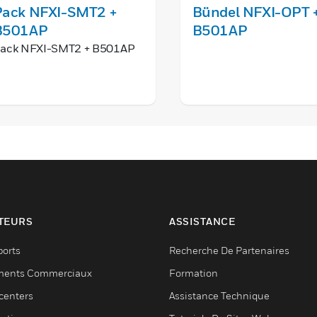
Pack NFXI-SMT2 +
Bündel NFXI-OPT 
B501AP
B501AP
ack NFXI-SMT2 + B501AP
TEURS
ASSISTANCE
ports
Recherche De Partenaires
ments Commerciaux
Formation
centers
Assistance Technique