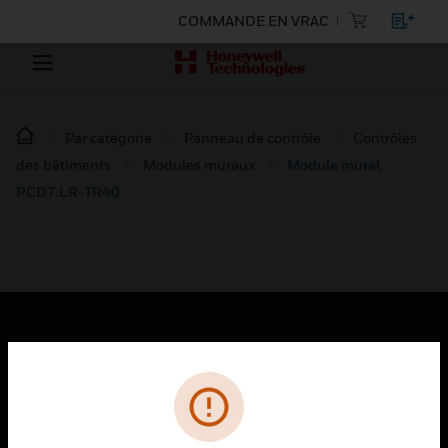
COMMANDE EN VRAC
Par catégorie
Panneau de contrôle
Contrôles
des bâtiments
Modules muraux
Module mural
PCD7.LR-TR40
PRODUITS
toggle view
SOLUTIONS