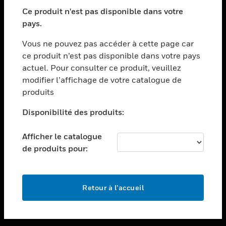
toggle view
SECTEURS
Ce produit n'est pas disponible dans votre
pays.
toggle view
ASSISTANCE
Vous ne pouvez pas accéder à cette page car
toggle view
ce produit n’est pas disponible dans votre pays
EMPLOIS
actuel. Pour consulter ce produit, veuillez
modifier l’affichage de votre catalogue de
toggle view
SOCIÉTÉ
produits
toggle view
Disponibilité des produits:
NOUS CONTACTER
Afficher le catalogue
toggle view
MENTIONS LÉGALES
de produits pour:
toggle view
SUIVEZ-NOUS
Retour à l’accueil