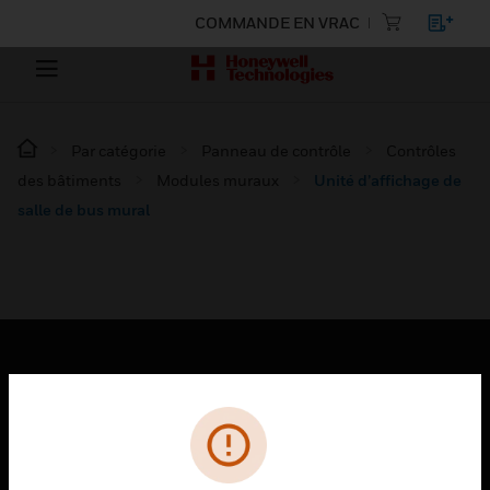
COMMANDE EN VRAC
Par catégorie
Panneau de contrôle
Contrôles
des bâtiments
Modules muraux
Unité d’affichage de
salle de bus mural
PRODUITS
toggle view
SOLUTIONS