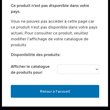
toggle view
SECTEURS
Ce produit n'est pas disponible dans votre
pays.
toggle view
ASSISTANCE
Vous ne pouvez pas accéder à cette page car
toggle view
ce produit n’est pas disponible dans votre pays
EMPLOIS
actuel. Pour consulter ce produit, veuillez
modifier l’affichage de votre catalogue de
toggle view
SOCIÉTÉ
produits
toggle view
Disponibilité des produits:
NOUS CONTACTER
Afficher le catalogue
toggle view
MENTIONS LÉGALES
de produits pour:
toggle view
SUIVEZ-NOUS
Retour à l’accueil