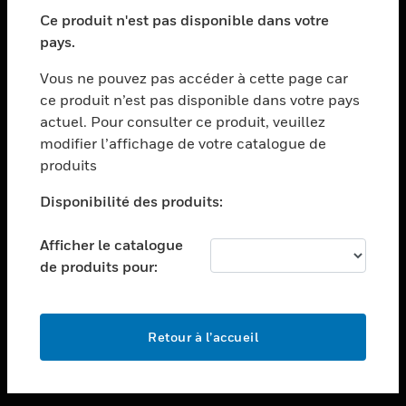
toggle view
SECTEURS
Ce produit n'est pas disponible dans votre
pays.
toggle view
ASSISTANCE
Vous ne pouvez pas accéder à cette page car
toggle view
ce produit n’est pas disponible dans votre pays
EMPLOIS
actuel. Pour consulter ce produit, veuillez
modifier l’affichage de votre catalogue de
toggle view
SOCIÉTÉ
produits
toggle view
Disponibilité des produits:
NOUS CONTACTER
Afficher le catalogue
toggle view
MENTIONS LÉGALES
de produits pour:
toggle view
SUIVEZ-NOUS
Retour à l’accueil