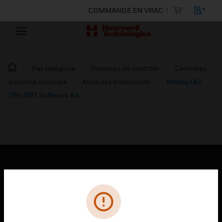
COMMANDE EN VRAC
Par catégorie
Panneau de contrôle
Centrales
d’alarme incendie
Modules d’extension
Morley IAS
795-097 Software Kit
PRODUITS
toggle view
SOLUTIONS