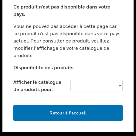
toggle view
SECTEURS
Ce produit n'est pas disponible dans votre
pays.
toggle view
ASSISTANCE
Vous ne pouvez pas accéder à cette page car
toggle view
ce produit n’est pas disponible dans votre pays
EMPLOIS
actuel. Pour consulter ce produit, veuillez
modifier l’affichage de votre catalogue de
toggle view
SOCIÉTÉ
produits
toggle view
Disponibilité des produits:
NOUS CONTACTER
Afficher le catalogue
toggle view
MENTIONS LÉGALES
de produits pour:
toggle view
SUIVEZ-NOUS
Retour à l’accueil