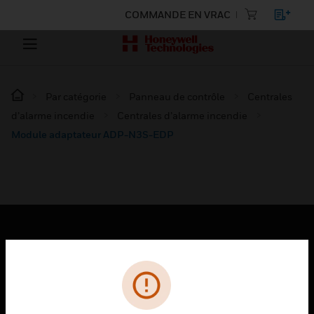
COMMANDE EN VRAC
Par catégorie
Panneau de contrôle
Centrales
d’alarme incendie
Centrales d’alarme incendie
Module adaptateur ADP-N3S-EDP
PRODUITS
toggle view
SOLUTIONS