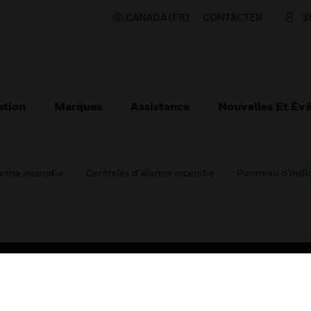
CANADA (FR)
CONTACTER
S
ation
Marques
Assistance
Nouvelles Et Év
larme incendie
Centrales d’alarme incendie
Panneau d’indi
TEURS
ASSISTANCE