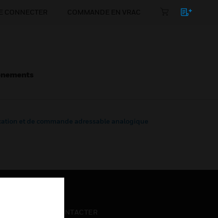
E CONNECTER
COMMANDE EN VRAC
énements
cation et de commande adressable analogique
NOUS CONTACTER