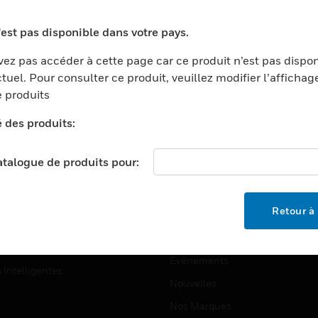
ports
Recherche De Partenaires
'est pas disponible dans votre pays.
ments Commerciaux
Formation
ez pas accéder à cette page car ce produit n’est pas dispo
centers
Assistance Technique
tuel. Pour consulter ce produit, veuillez modifier l’affichag
ation
Tutoriels De Sites Web
 produits
ernement Et Militaire
é des produits:
EMPLOIS
é
Emplois
ignement Supérieur
catalogue de produits pour:
Recherche D'emploi
llerie/Restauration
trie Et Fabrication
SOCIÉTÉ
Retour à 
ce Et Corrections
À Propos
e Au Détail
Événements
s Intelligentes
Nouvelles
Nos Marques