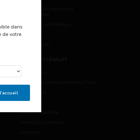
Demandes D’informations
Commerciales
Accès Pour Les Employés
nible dans
e de votre
Inscription
Désinscription
MENTIONS LÉGALES
Certifications
Contrats De Licence Utilisateur Final
Source Libre
l’accueil
Brevets
Qualité Et Sécurité
Termes Et Conditions
Garanties