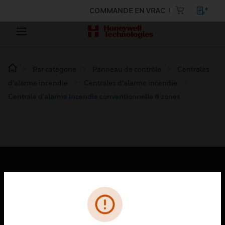
COMMANDE EN VRAC
Par catégorie
Panneau de contrôle
Centrales
d’alarme incendie
Centrales d’alarme incendie
Centrale d’alarme incendie conventionnelle 8 zones
PRODUITS
toggle view
SOLUTIONS