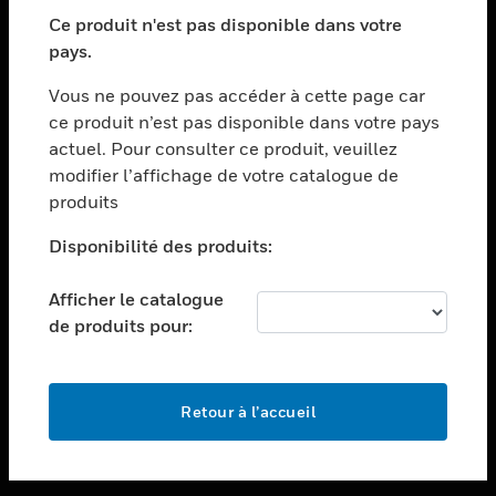
toggle view
SECTEURS
Ce produit n'est pas disponible dans votre
pays.
toggle view
ASSISTANCE
Vous ne pouvez pas accéder à cette page car
toggle view
ce produit n’est pas disponible dans votre pays
EMPLOIS
actuel. Pour consulter ce produit, veuillez
modifier l’affichage de votre catalogue de
toggle view
SOCIÉTÉ
produits
toggle view
Disponibilité des produits:
NOUS CONTACTER
Afficher le catalogue
toggle view
MENTIONS LÉGALES
de produits pour:
toggle view
SUIVEZ-NOUS
Retour à l’accueil