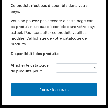
toggle view
SECTEURS
Ce produit n'est pas disponible dans votre
pays.
toggle view
ASSISTANCE
Vous ne pouvez pas accéder à cette page car
toggle view
ce produit n’est pas disponible dans votre pays
EMPLOIS
actuel. Pour consulter ce produit, veuillez
modifier l’affichage de votre catalogue de
toggle view
SOCIÉTÉ
produits
toggle view
Disponibilité des produits:
NOUS CONTACTER
Afficher le catalogue
toggle view
MENTIONS LÉGALES
de produits pour:
toggle view
SUIVEZ-NOUS
Retour à l’accueil