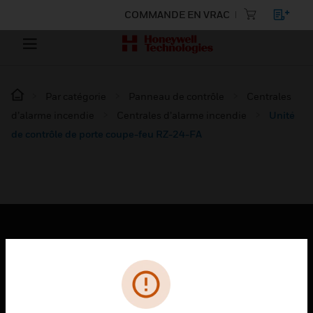
COMMANDE EN VRAC
Par catégorie
Panneau de contrôle
Centrales
d’alarme incendie
Centrales d’alarme incendie
Unité
de contrôle de porte coupe-feu RZ-24-FA
PRODUITS
toggle view
SOLUTIONS