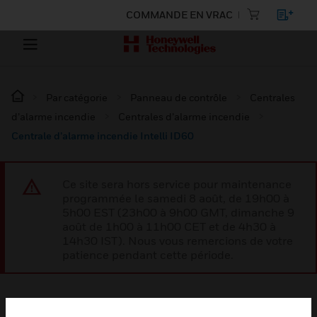
COMMANDE EN VRAC
Par catégorie
Panneau de contrôle
Centrales
d’alarme incendie
Centrales d’alarme incendie
Centrale d’alarme incendie Intelli ID60
Ce site sera hors service pour maintenance
programmée le samedi 8 août, de 19h00 à
5h00 EST (23h00 à 9h00 GMT, dimanche 9
août de 1h00 à 11h00 CET et de 4h30 à
14h30 IST). Nous vous remercions de votre
patience pendant cette période.