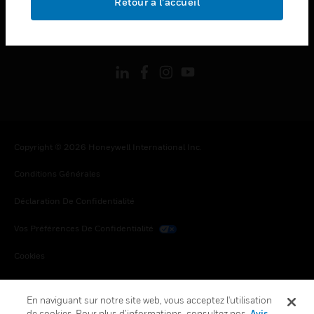
Retour à l’accueil
toggle view
SUIVEZ-NOUS
Copyright © 2026 Honeywell International Inc.
Conditions Générales
Déclaration De Confidentialité
Vos Préférences De Confidentialité
Cookies
Désabonnement Global
En naviguant sur notre site web, vous acceptez l'utilisation
de cookies. Pour plus d’informations, consultez nos
Avis