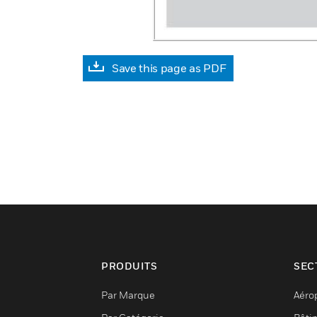
Save this page as PDF
PRODUITS
SEC
Par Marque
Aéro