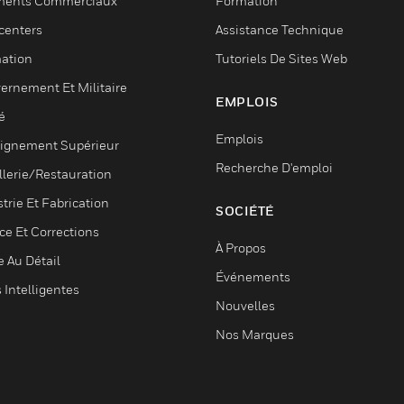
ments Commerciaux
Formation
centers
Assistance Technique
ation
Tutoriels De Sites Web
ernement Et Militaire
EMPLOIS
é
Emplois
ignement Supérieur
Recherche D'emploi
llerie/Restauration
trie Et Fabrication
SOCIÉTÉ
ce Et Corrections
À Propos
e Au Détail
Événements
s Intelligentes
Nouvelles
Nos Marques