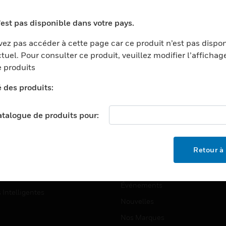
ports
Recherche De Partenaires
'est pas disponible dans votre pays.
ments Commerciaux
Formation
ez pas accéder à cette page car ce produit n’est pas dispo
centers
Assistance Technique
tuel. Pour consulter ce produit, veuillez modifier l’affichag
ation
Tutoriels De Sites Web
 produits
ernement Et Militaire
é des produits:
EMPLOIS
é
Emplois
ignement Supérieur
catalogue de produits pour:
Recherche D'emploi
llerie/Restauration
trie Et Fabrication
SOCIÉTÉ
Retour à 
ce Et Corrections
À Propos
e Au Détail
Événements
s Intelligentes
Nouvelles
Nos Marques