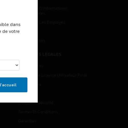
Demandes D’informations
Commerciales
Accès Pour Les Employés
nible dans
e de votre
Inscription
Désinscription
MENTIONS LÉGALES
Certifications
Contrats De Licence Utilisateur Final
Source Libre
l’accueil
Brevets
Qualité Et Sécurité
Termes Et Conditions
Garanties