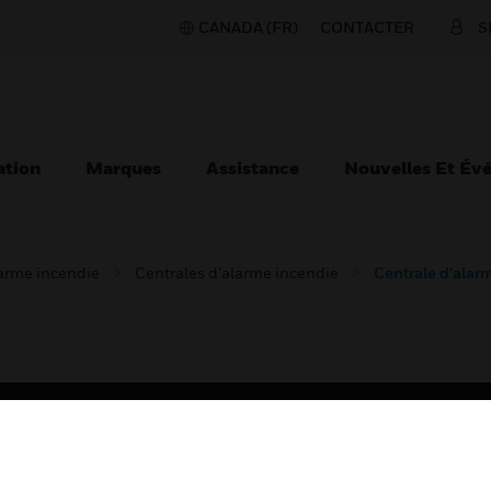
CANADA (FR)
CONTACTER
S
ation
Marques
Assistance
Nouvelles Et Év
larme incendie
Centrales d’alarme incendie
Centrale d’alarm
TEURS
ASSISTANCE