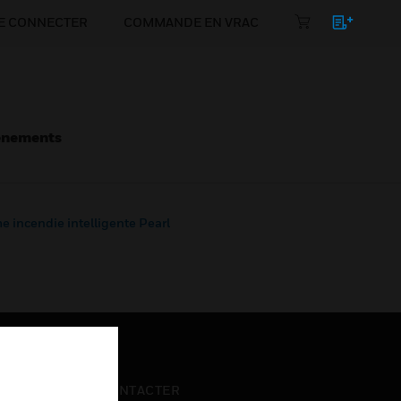
E CONNECTER
COMMANDE EN VRAC
énements
e incendie intelligente Pearl
NOUS CONTACTER