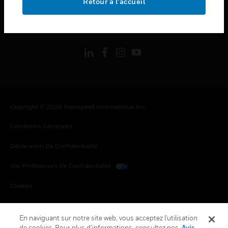
Retour à l’accueil
toggle view
SUIVEZ-NOUS
Copyright © 2026 Honeywell International Inc.
Conditions Générales
Déclaration De Confidentialité
Vos Préférences De Confidentialité
Cookies
Désabonnement Global
En naviguant sur notre site web, vous acceptez l'utilisation
de cookies. Pour plus d’informations, consultez nos
Avis