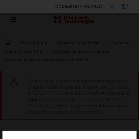
COMMANDE EN VRAC
Par catégorie
Panneau de contrôle
Centrales
d’alarme incendie
Centrales d’alarme incendie
Centrale d’alarme conventionnelle VSN4
Ce site sera hors service pour maintenance
programmée le samedi 8 août, de 19h00 à
5h00 EST (23h00 à 9h00 GMT, dimanche 9
août de 1h00 à 11h00 CET et de 4h30 à
14h30 IST). Nous vous remercions de votre
patience pendant cette période.