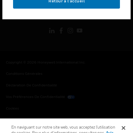
Retour à l’accueil
toggle view
SUIVEZ-NOUS
Copyright © 2026 Honeywell International Inc.
Conditions Générales
Déclaration De Confidentialité
Vos Préférences De Confidentialité
Cookies
Désabonnement Global
En naviguant sur notre site web, vous acceptez l'utilisation
de cookies. Pour plus d’informations, consultez nos
Avis