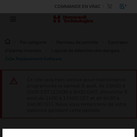
COMMANDE EN VRAC
Par catégorie
Panneau de contrôle
Centrales
d’alarme incendie
Logiciel de détection des dangers
ZxSe Replacement Software
Ce site sera hors service pour maintenance
programmée le samedi 8 août, de 19h00 à
5h00 EST (23h00 à 9h00 GMT, dimanche 9
août de 1h00 à 11h00 CET et de 4h30 à
14h30 IST). Nous vous remercions de votre
patience pendant cette période.