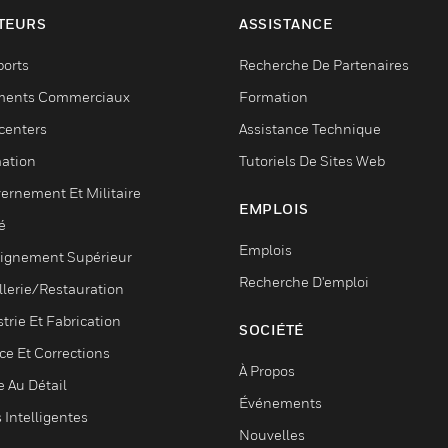
TEURS
ASSISTANCE
ports
Recherche De Partenaires
ments Commerciaux
Formation
centers
Assistance Technique
ation
Tutoriels De Sites Web
ernement Et Militaire
EMPLOIS
é
Emplois
ignement Supérieur
Recherche D'emploi
llerie/Restauration
trie Et Fabrication
SOCIÉTÉ
ce Et Corrections
À Propos
e Au Détail
Événements
s Intelligentes
Nouvelles