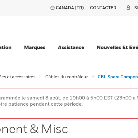
CANADA (FR)
CONTACTER
S
ation
Marques
Assistance
Nouvelles Et Év
es et accessoires
Câbles du contrôleur
CBL Spare Compone
rogrammée le samedi 8 août, de 19h00 à 5h00 EST (23h00 
tre patience pendant cette période.
nent & Misc