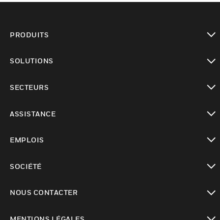
PRODUITS
toggle view
SOLUTIONS
toggle view
SECTEURS
toggle view
ASSISTANCE
toggle view
EMPLOIS
toggle view
SOCIÉTÉ
toggle view
NOUS CONTACTER
toggle view
MENTIONS LÉGALES