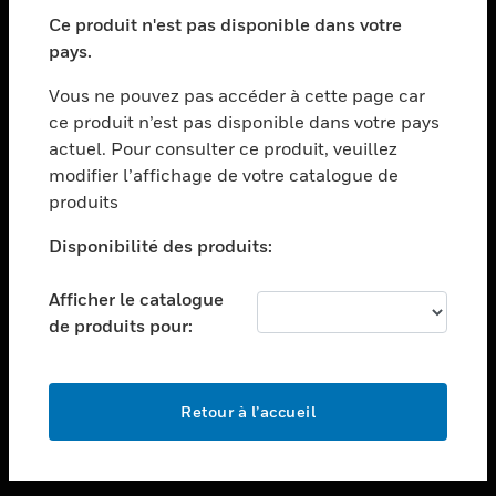
toggle view
SECTEURS
Ce produit n'est pas disponible dans votre
pays.
toggle view
ASSISTANCE
Vous ne pouvez pas accéder à cette page car
toggle view
ce produit n’est pas disponible dans votre pays
EMPLOIS
actuel. Pour consulter ce produit, veuillez
modifier l’affichage de votre catalogue de
toggle view
SOCIÉTÉ
produits
toggle view
Disponibilité des produits:
NOUS CONTACTER
Afficher le catalogue
toggle view
MENTIONS LÉGALES
de produits pour:
toggle view
SUIVEZ-NOUS
Retour à l’accueil