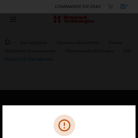
COMMANDE EN VRAC
Par catégorie
Panneau de contrôle
Pièces
détachées et accessoires
Moniteurs et affichages
Flat
Panel LCD Dell Monitor
PRODUITS
toggle view
SOLUTIONS