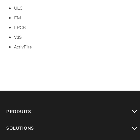
ULC
FM
LPCB
VdS
ActivFire
PRODUITS
toggle view
SOLUTIONS